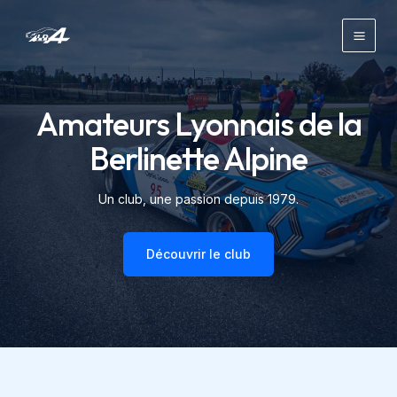
Aller
au
Main
contenu
Men
Amateurs Lyonnais de la
Berlinette Alpine
Un club, une passion depuis 1979.
Découvrir le club