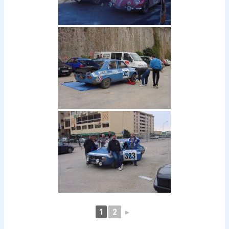
1
2
►