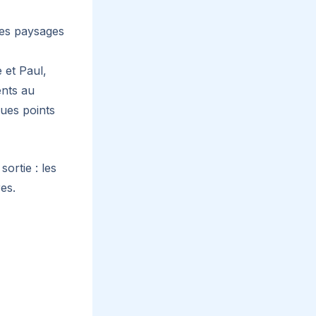
ues paysages
 et Paul,
ents au
ues points
ortie : les
res.