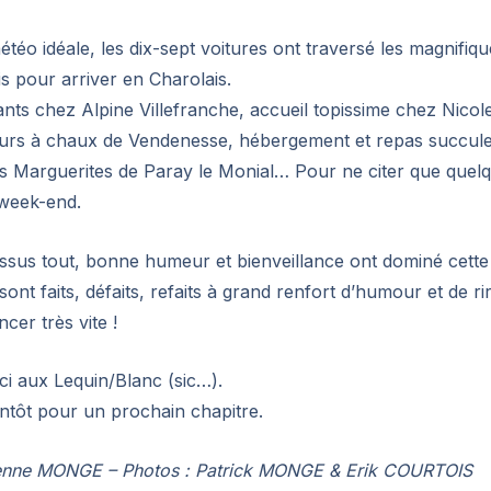
téo idéale, les dix-sept voitures ont traversé les magnifiq
s pour arriver en Charolais.
nts chez Alpine Villefranche, accueil topissime chez Nicole
fours à chaux de Vendenesse, hébergement et repas succul
 Marguerites de Paray le Monial… Pour ne citer que quelq
 week-end.
ssus tout, bonne humeur et bienveillance ont dominé cette s
ont faits, défaits, refaits à grand renfort d’humour et de ri
er très vite !
i aux Lequin/Blanc (sic…).
entôt pour un prochain chapitre.
ienne MONGE – Photos : Patrick MONGE
&
Erik COURTOIS