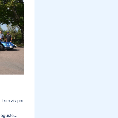
et servis par
 dégusté…