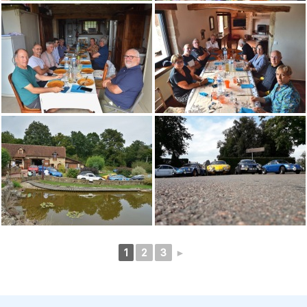
1
2
3
►