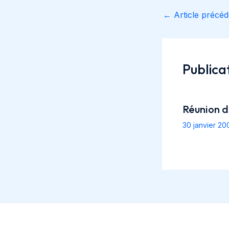
Navigation
←
Article précéd
des
articles
Publicat
Réunion 
30 janvier 2