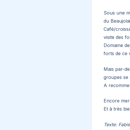
Sous une mé
du Beaujolai
Café/croissa
visite des 
Domaine des
forts de ce
Mais par-de
groupes se s
A recommenc
Encore merc
Et à très bi
Texte: Fab