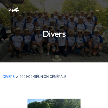
Aller
au
Main
contenu
Men
Divers
DIVERS
»
2021-09-RÉUNION GÉNÉRALE