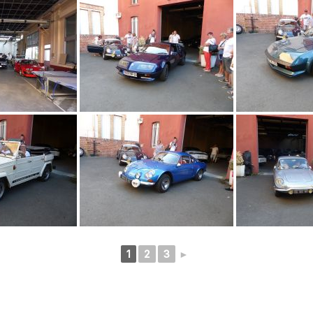
1
2
3
►